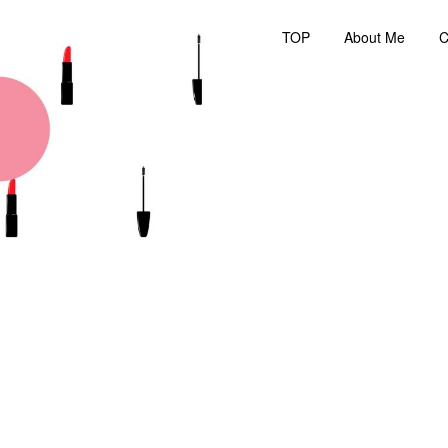
TOP
About Me
C