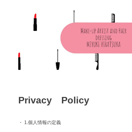
コ
ン
テ
ン
ツ
へ
ス
キ
ッ
プ
Privacy Policy
・ 1.個人情報の定義