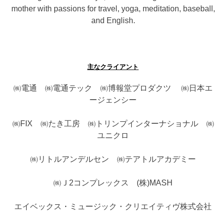
mother with passions for travel, yoga, meditation, baseball,
and English.
主なクライアント
㈱電通 ㈱電通テック ㈱博報堂プロダクツ ㈱日本エ
ージェンシー
㈱FIX ㈱たき工房 ㈱トリンプインターナショナル ㈱
ユニクロ
㈱リトルアンデルセン ㈱テアトルアカデミー
㈱Ｊ2コンプレックス (株)MASH
エイベックス・ミュージック・クリエイティヴ株式会社