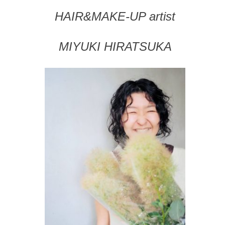
HAIR&MAKE-UP artist
特定商取引
MIYUKI HIRATSUKA
Sitemap