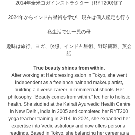
2014年全米ヨガインストラクター（RYT200)修了
2024年からインド占星術を学び、現在は個人鑑定も行う
私生活では一児の母
趣味は旅行、ヨガ、瞑想、インド占星術、野球観戦、英会
話
True beauty shines from within.
After working at Hairdressing salon in Tokyo, she went
independent as a freelance hair and makeup artist,
building a diverse career in commercial shoots. Her
philosophy, “Beauty comes from within,” led her to holistic
health. She studied at the Kairali Ayurvedic Health Centre
in New Delhi, India in 2005 and completed her RYT200
yoga teacher training in 2014. In 2024, she expanded her
expertise into Vedic astrology and now offers personal
readings. Based in Tokyo, she balancing her career as a