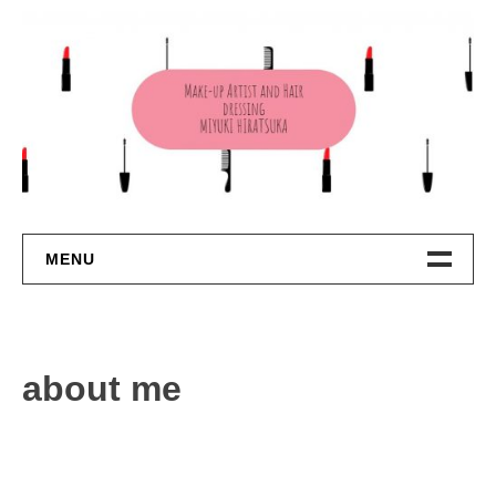
コ
ン
テ
ン
ツ
へ
ス
キ
ッ
プ
MENU
TOP
About Me
about me
Contact
Privacy Policy