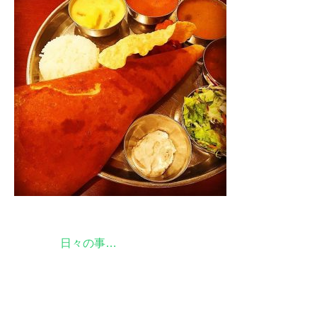
特定商取引
Sitemap
投
日々の事…
稿
ナ