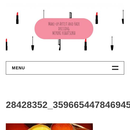
コ
ン
テ
ン
ツ
へ
ス
キ
ッ
プ
MENU
TOP
About Me
28428352_35966544784694
Contact
Privacy Policy