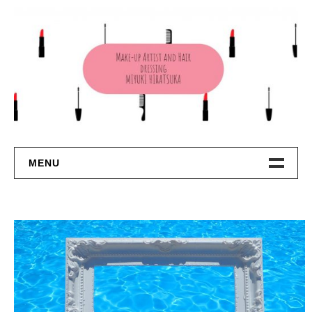
コ
ン
テ
ン
ツ
へ
ス
キ
ッ
プ
MENU
TOP
About Me
Contact
Privacy Policy